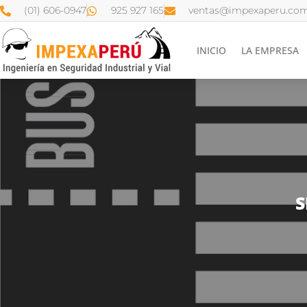
(01) 606-0947
925 927 165
ventas@impexaperu.com
INICIO
LA EMPRESA
S