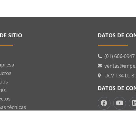
DE SITIO
DATOS DE CO
(01) 606-0947
mpresa
ventas@impe
uctos
UCV 134 Lt. 8
cios
DATOS DE CO
tes
ectos
as técnicas