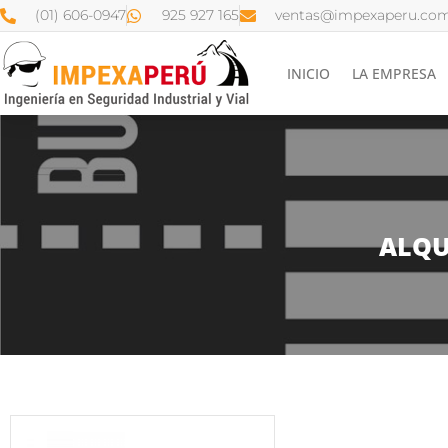
(01) 606-0947
925 927 165
ventas@impexaperu.com
INICIO
LA EMPRESA
ALQU