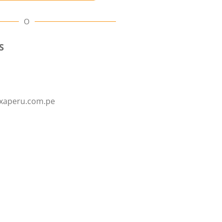
O
S
xaperu.com.pe