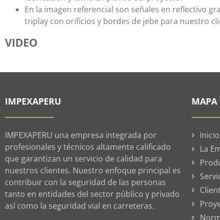
En la imagen referencial son señales en reflectivo g
triplay con orificios y bordes de jebe para nuestro c
VIDEO
IMPEXAPERU
MAPA 
IMPEXAPERU una empresa integrada por
Inicio
profesionales y técnicos altamente calificado
La E
que garantizan un servicio de calidad para
Prod
nuestros clientes. Nuestro enfoque principal es
Servi
contribuir con la seguridad de las personas
Clien
tanto en entidades del sector público y privado
Proy
así como la seguridad vial en carreteras.
Norm