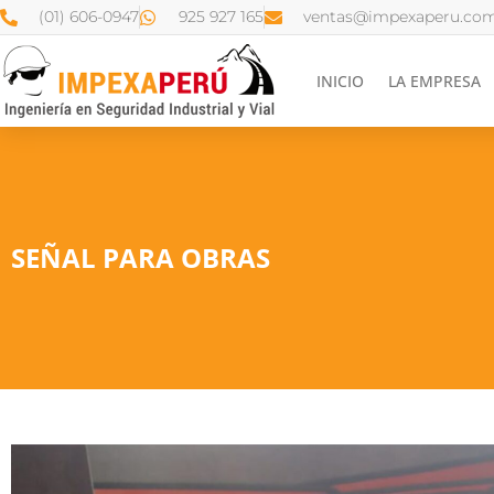
(01) 606-0947
925 927 165
ventas@impexaperu.com
INICIO
LA EMPRESA
SEÑAL PARA OBRAS