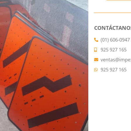
CONTÁCTANO
(01) 606-0947
925 927 165
ventas@impe
925 927 165