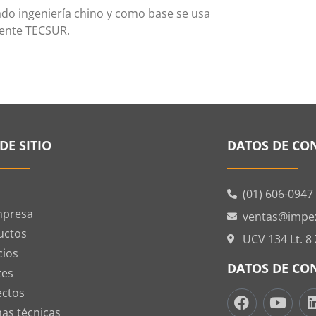
rado ingeniería chino y como base se usa
liente TECSUR.
DE SITIO
DATOS DE CO
(01) 606-0947
mpresa
ventas@impe
uctos
UCV 134 Lt. 8
cios
DATOS DE CO
tes
ectos
as técnicas