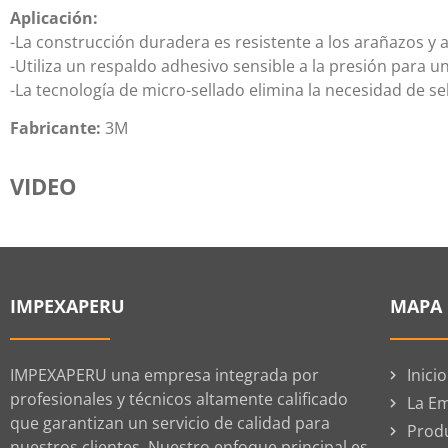
Aplicación:
-La construcción duradera es resistente a los arañazos y 
-Utiliza un respaldo adhesivo sensible a la presión para un
-La tecnología de micro-sellado elimina la necesidad de se
Fabricante:
3M
VIDEO
IMPEXAPERU
MAPA 
IMPEXAPERU una empresa integrada por
Inicio
profesionales y técnicos altamente calificado
La E
que garantizan un servicio de calidad para
Prod
nuestros clientes. Nuestro enfoque principal es