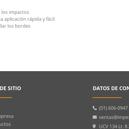
a los impactos
a aplicación rápida y fácil
llar los bordes
DE SITIO
DATOS DE CO
(01) 606-0947
mpresa
ventas@impe
uctos
UCV 134 Lt. 8