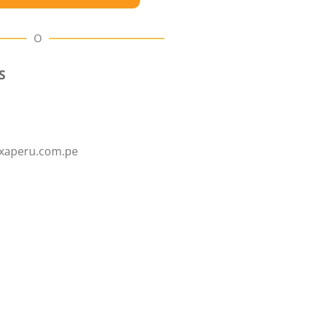
O
S
xaperu.com.pe