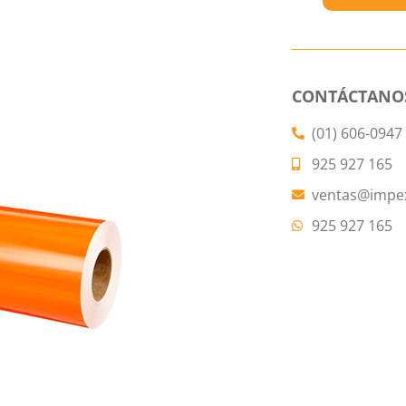
CONTÁCTANO
(01) 606-0947
925 927 165
ventas@impe
925 927 165