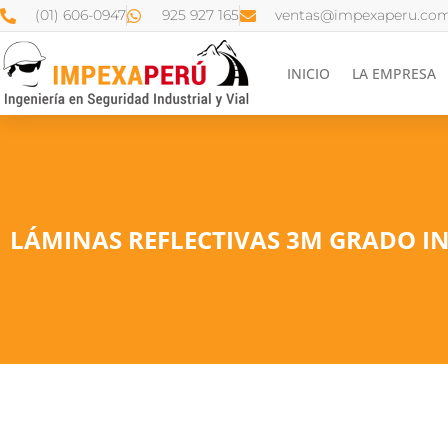
(01) 606-0947
925 927 165
ventas@impexaperu.com
INICIO
LA EMPRESA
LÁMINAS REFLECTIVAS 3M GRADO IN