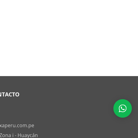
NTACTO
xaperu.com.pe
 Zona i - Huaycán