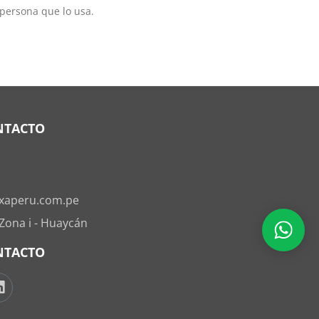
 persona que lo usa.
NTACTO
xaperu.com.pe
 Zona i - Huaycán
NTACTO