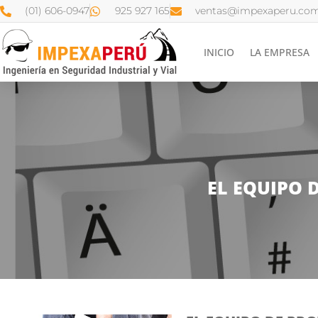
(01) 606-0947
925 927 165
ventas@impexaperu.com
INICIO
LA EMPRESA
EL EQUIPO 