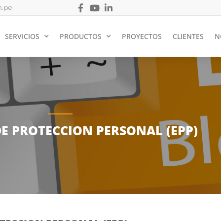
.pe
SERVICIOS
PRODUCTOS
PROYECTOS
CLIENTES
N
DE PROTECCION PERSONAL (EPP)