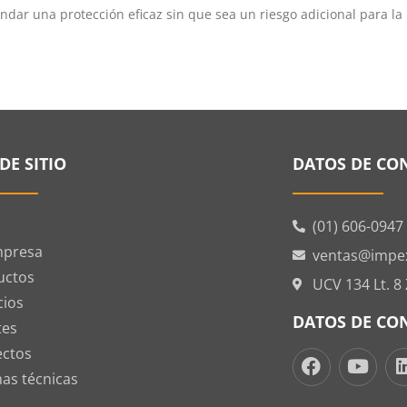
rindar una protección eficaz sin que sea un riesgo adicional para la
DE SITIO
DATOS DE CO
(01) 606-0947
mpresa
ventas@impe
uctos
UCV 134 Lt. 8
cios
DATOS DE CO
tes
ectos
as técnicas