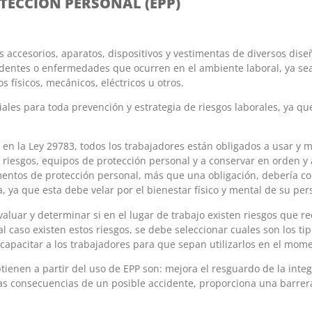
OTECCION PERSONAL (EPP)
s accesorios, aparatos, dispositivos y vestimentas de diversos diseñ
identes o enfermedades que ocurren en el ambiente laboral, ya se
s físicos, mecánicos, eléctricos u otros.
ales para toda prevención y estrategia de riesgos laborales, ya que
o en la Ley 29783, todos los trabajadores están obligados a usar 
e riesgos, equipos de protección personal y a conservar en orden y 
mentos de protección personal, más que una obligación, debería 
, ya que esta debe velar por el bienestar físico y mental de su per
uar y determinar si en el lugar de trabajo existen riesgos que r
al caso existen estos riesgos, se debe seleccionar cuales son los t
 capacitar a los trabajadores para que sepan utilizarlos en el mo
ienen a partir del uso de EPP son: mejora el resguardo de la integr
as consecuencias de un posible accidente, proporciona una barrer