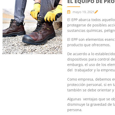
EL EQUIPO DE PR
mayo 19, 2021
El EPP abarca todos aquello
protegerse de posibles acc
sustancias químicas, peligro
El EPP son elementos esenci
producto que ofrecemos.
De acuerdo a lo establecid
dispositivos para control d
embargo, el uso de los ele
del trabajador y la empresa
Como empresa, debemos eval
protección personal, si en t
también se debe orientar y
Algunas ventajas que se obt
disminuye la gravedad de l
persona.