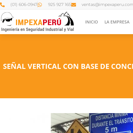
(01) 606-0947
925 927 165
ventas@impexaperu.com
INICIO
LA EMPRESA
SEÑAL VERTICAL CON BASE DE CON