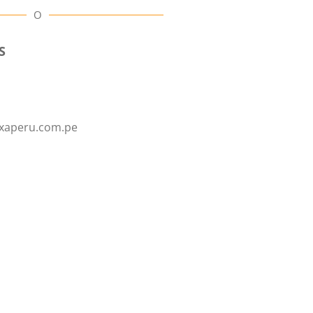
O
S
xaperu.com.pe