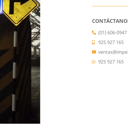
CONTÁCTANO
(01) 606-0947
925 927 165
ventas@impe
925 927 165